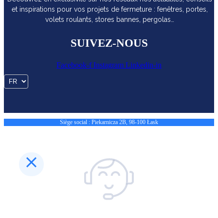
et inspirations pour vos projets de fermeture : fenêtres, portes,
volets roulants, stores bannes, pergolas…
SUIVEZ-NOUS
Facebook-f
Instagram
Linkedin-in
Siège social : Piekarnicza 2B, 98-100 Łask