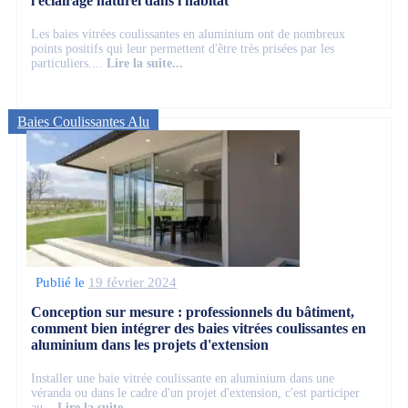
l'éclairage naturel dans l'habitat
Les baies vitrées coulissantes en aluminium ont de nombreux
points positifs qui leur permettent d'être très prisées par les
particuliers....
Lire la suite...
Baies Coulissantes Alu
Publié le
19 février 2024
Conception sur mesure : professionnels du bâtiment,
comment bien intégrer des baies vitrées coulissantes en
aluminium dans les projets d'extension
Installer une baie vitrée coulissante en aluminium dans une
véranda ou dans le cadre d'un projet d'extension, c'est participer
au...
Lire la suite...