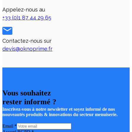
Appelez-nous au
+33 (0)1 87 44 29 65
Contactez-nous sur
devis@oknoprime.fr
Vous souhaitez
rester informé ?
Inscrivez-vous à notre newsletter et soyez informé de nos
nouveautés produits & innovations du secteur menuiserie.
Email
*
Accord RGPD
*