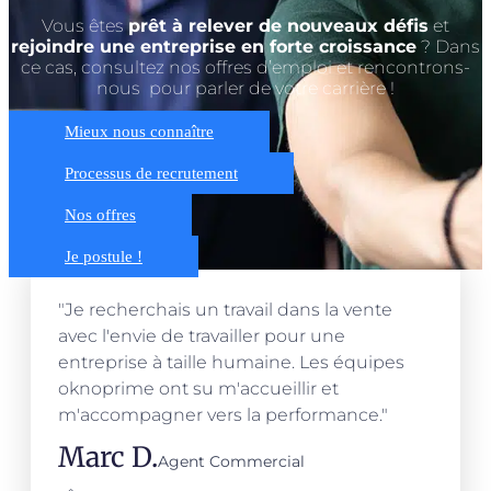
Vous êtes
prêt à relever de nouveaux défis
et
rejoindre une entreprise en forte croissance
? Dans
ce cas, consultez nos offres d’emploi et rencontrons-
nous pour parler de votre carrière !
Mieux nous connaître
Processus de recrutement
Nos offres
Je postule !
"Je recherchais un travail dans la vente
avec l'envie de travailler pour une
entreprise à taille humaine. Les équipes
oknoprime ont su m'accueillir et
m'accompagner vers la performance."
Marc D.
Agent Commercial