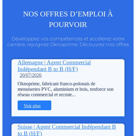
NOS OFFRES D’EMPLOI À
POURVOIR
Développez vos compétences et accélerez votre
carrière, rejoignez Oknoprime. Découvrez nos offres
:
Allemagne | Agent Commercial
Indépendant B to B (H/F)
20/07/2026
Oknoprime, fabricant franco-polonais de
menuiseries PVC, aluminium et bois, renforce son
réseau commercial et recrute...
Voir plus
Suisse | Agent Commercial Indépendant B
to B (H/F)