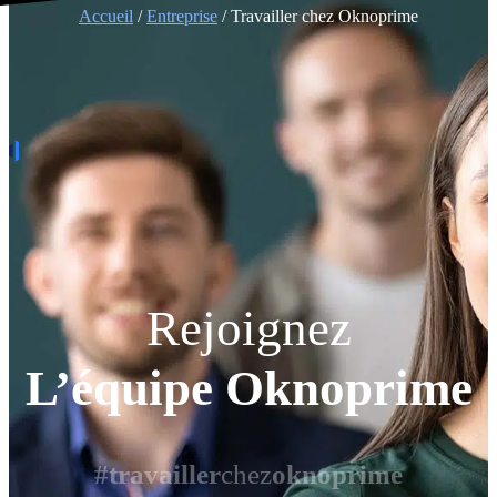
Accueil
/
Entreprise
/ Travailler chez Oknoprime
Rejoignez
L’équipe Oknoprime
#travailler
chez
oknoprime