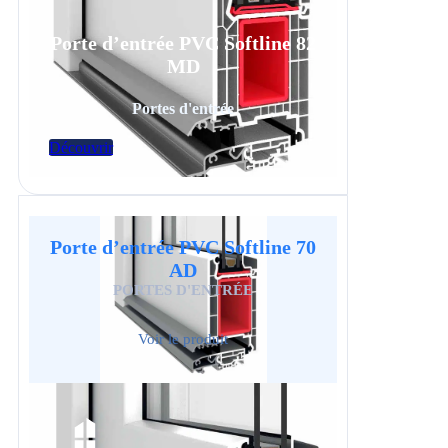
Porte d’entrée PVC Softline 82
MD
Portes d'entrée
Découvrir
Porte d’entrée PVC Softline 70
AD
PORTES D'ENTRÉE
Voir le produit