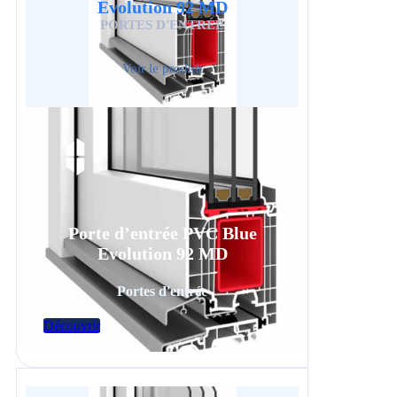
Evolution 92 MD
PORTES D'ENTRÉE
Voir le produit
Porte d’entrée PVC Blue
Evolution 92 MD
Portes d'entrée
Découvrir