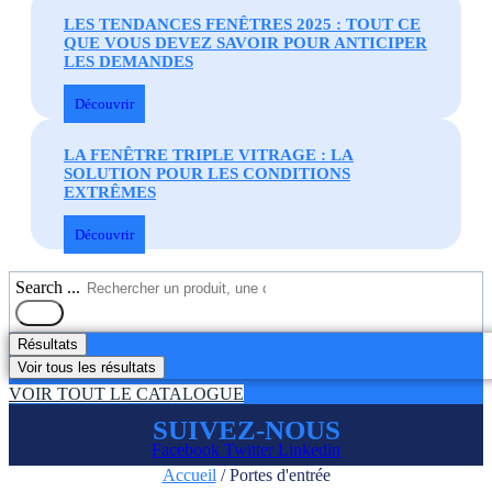
LES TENDANCES FENÊTRES 2025 : TOUT CE
QUE VOUS DEVEZ SAVOIR POUR ANTICIPER
LES DEMANDES
Découvrir
LA FENÊTRE TRIPLE VITRAGE : LA
SOLUTION POUR LES CONDITIONS
EXTRÊMES
Découvrir
Search ...
Résultats
Voir tous les résultats
VOIR TOUT LE CATALOGUE
SUIVEZ-NOUS
Facebook
Twitter
Linkedin
Accueil
/ Portes d'entrée