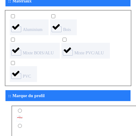
:: Matériaux
Aluminium
Bois
Mixte BOIS/ALU
Mixte PVC/ALU
PVC
:: Marque du profil