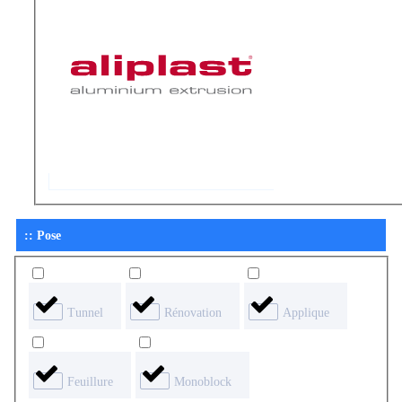
:: Pose
Tunnel
Rénovation
Applique
Feuillure
Monoblock