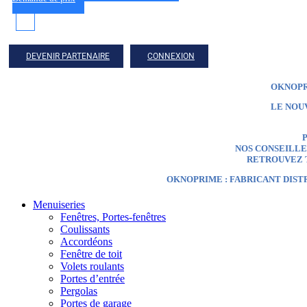
DEVENIR PARTENAIRE
CONNEXION
OKNOPR
LE NOU
P
NOS CONSEILLER
RETROUVEZ T
OKNOPRIME : FABRICANT DIST
Menuiseries
Fenêtres, Portes-fenêtres
Coulissants
Accordéons
Fenêtre de toit
Volets roulants
Portes d’entrée
Pergolas
Portes de garage