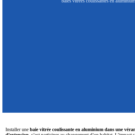
baies vitrées coulissantes en aluminium
Installer une
baie vitrée coulissante en aluminium dans une véra
d’extension
, c’est participer au changement d’un habitat. L’impact s