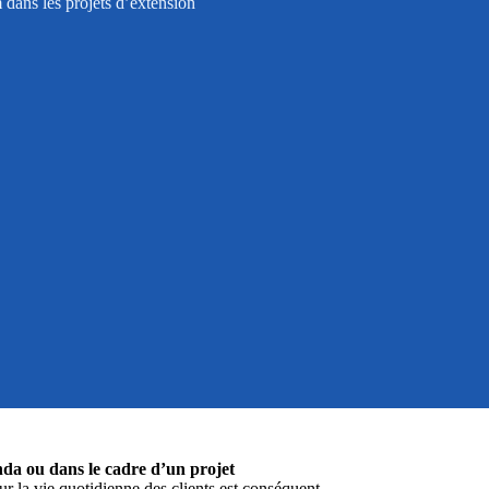
 dans les projets d’extension
nda ou dans le cadre d’un projet
ur la vie quotidienne des clients est conséquent.