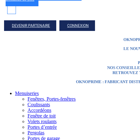
DEVENIR PARTENAIRE
CONNEXION
OKNOPR
LE NOU
P
NOS CONSEILLER
RETROUVEZ T
OKNOPRIME : FABRICANT DIST
Menuiseries
Fenêtres, Portes-fenêtres
Coulissants
Accordéons
Fenêtre de toit
Volets roulants
Portes d’entrée
Pergolas
Portes de garage