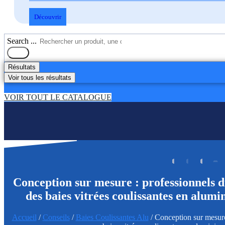
Découvrir
Search ...
Résultats
Voir tous les résultats
VOIR TOUT LE CATALOGUE
Conception sur mesure : professionnels 
des baies vitrées coulissantes en alumi
Accueil
/
Conseils
/
Baies Coulissantes Alu
/ Conception sur mesure