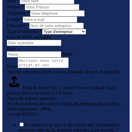
Nom
*
Prénom
*
Téléphone
*
E-mail
*
Entreprise
*
Type d'entreprise
*
Date de RDV souhaitée
Date
Heure
Projet
Ajoutez une pièce jointe à votre demande de prix (Facultatif)
Drag & Drop Files,
Choose Files to Upload
Vous
pouvez téléverser jusqu’à 2 fichiers.
Types de fichiers autorisés :
doc,docx,pdf,xls,xlsx,odt,txt,rtf,ppt,jpg,bmp,png,gif,zip,dwg -
Taille maximum : 30Mo
Accord RGPD
*
Je consens à ce que ce site stocke mes informations
envoyées afin qu’ils puissent répondre à ma requête.
*