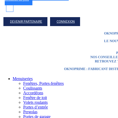
DEVENIR PARTENAIRE
CONNEXION
OKNOPR
LE NOU
P
NOS CONSEILLER
RETROUVEZ T
OKNOPRIME : FABRICANT DIST
Menuiseries
Fenêtres, Portes-fenêtres
Coulissants
Accordéons
Fenêtre de toit
Volets roulants
Portes d’entrée
Pergolas
Portes de garage