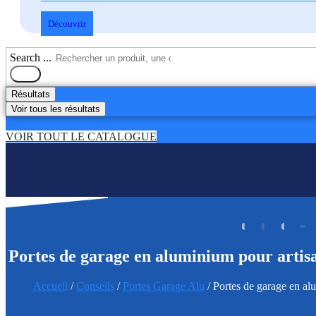
Découvrir
Search ...
Résultats
Voir tous les résultats
VOIR TOUT LE CATALOGUE
Portes de garage en aluminium pour artisans
Accueil
/
Conseils
/
Portes Garage Alu
/ Portes de garage en alum