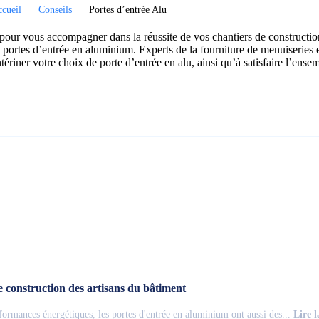
cueil
Conseils
Portes d’entrée Alu
pour vous accompagner dans la réussite de vos chantiers de constructio
les portes d’entrée en aluminium. Experts de la fourniture de menuiseries e
tériner votre choix de porte d’entrée en alu, ainsi qu’à satisfaire l’ense
e construction des artisans du bâtiment
rformances énergétiques, les portes d'entrée en aluminium ont aussi des...
Lire l