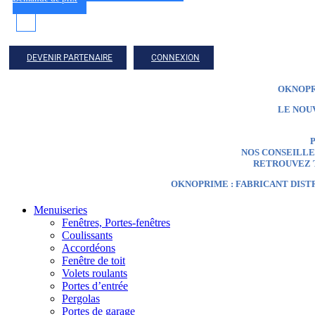
DEVENIR PARTENAIRE
CONNEXION
OKNOPR
LE NOU
P
NOS CONSEILLER
RETROUVEZ T
OKNOPRIME : FABRICANT DIST
Menuiseries
Fenêtres, Portes-fenêtres
Coulissants
Accordéons
Fenêtre de toit
Volets roulants
Portes d’entrée
Pergolas
Portes de garage