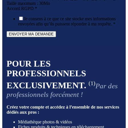
Taille maximum : 30Mo
Accord RGPD
*
Je consens à ce que ce site stocke mes informations
envoyées afin qu’ils puissent répondre à ma requête.
*
ENVOYER MA DEMANDE
POUR LES
PROFESSIONNELS
(1)
EXCLUSIVEMENT.
Par des
professionnels forcément !
Créez votre compte et accédez à l’ensemble de nos services
dédiés aux pros :
Médiathèque photos & vidéos
Fiches produits & techniques en téléchargement