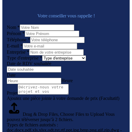
Votre conseiller vous rappelle !
Nom
*
Prénom
*
Téléphone
*
E-mail
*
Entreprise
*
Type d'entreprise
*
Date de RDV souhaitée
Date
Heure
Projet
Ajoutez une pièce jointe à votre demande de prix (Facultatif)
Drag & Drop Files,
Choose Files to Upload
Vous
pouvez téléverser jusqu’à 2 fichiers.
Types de fichiers autorisés :
doc,docx,pdf,xls,xlsx,odt,txt,rtf,ppt,jpg,bmp,png,gif,zip,dwg -