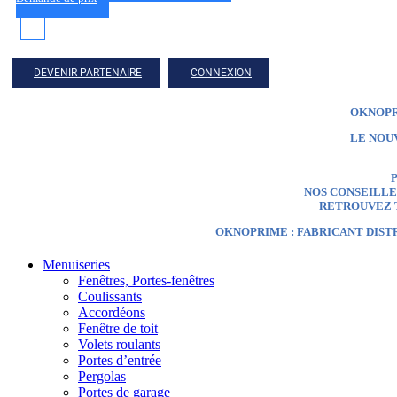
DEVENIR PARTENAIRE
CONNEXION
OKNOPR
LE NOU
P
NOS CONSEILLER
RETROUVEZ T
OKNOPRIME : FABRICANT DIST
Menuiseries
Fenêtres, Portes-fenêtres
Coulissants
Accordéons
Fenêtre de toit
Volets roulants
Portes d’entrée
Pergolas
Portes de garage