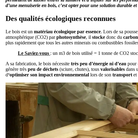
d’une menuiserie en bois, c’est opter pour une solution durable et e
Des qualités écologiques reconnues
Le bois est un
matériau écologique par essence
. Lors de sa pousse
atmosphérique (CO2) par
photosynthèse
, il
stocke
donc du
carbon
plus rapidement que tous les autres minerais ou combustibles fossiles
Le Saviez-vous
: un m3 de bois utilisé = 1 tonne de CO2 sto
A sa fabrication, le bois nécessite
très peu d’énergie ni d’eau
pour 
génère très
peu de déchets
(sciure, chutes), tous
valorisables
dans u
d
‘optimiser son impact environnemental
lors de son
transport
et