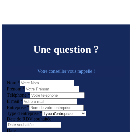
Une question ?
Votre conseiller vous rappelle !
Nom
*
Prénom
*
Téléphone
*
E-mail
*
Entreprise
*
Type d'entreprise
*
Date de RDV souhaitée
Date