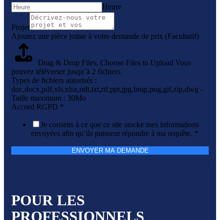
Heure
Projet
Ajoutez une pièce jointe à votre demande de prix (Facultatif)
Drag & Drop Files,
Choose Files to Upload
Vous
pouvez téléverser jusqu’à 2 fichiers.
Types de fichiers autorisés :
doc,docx,pdf,xls,xlsx,odt,txt,rtf,ppt,jpg,bmp,png,gif,zip,dwg -
Taille maximum : 30Mo
Accord RGPD
*
Je consens à ce que ce site stocke mes informations
envoyées afin qu’ils puissent répondre à ma requête.
*
ENVOYER MA DEMANDE
POUR LES
PROFESSIONNELS